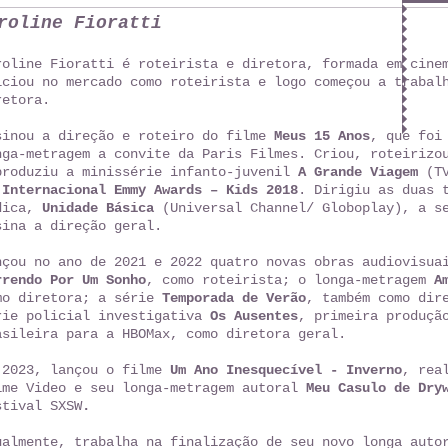
roline Fioratti
roline Fioratti é roteirista e diretora, formada em cine
iciou no mercado como roteirista e logo começou a trabal
retora.
sinou a direção e roteiro do filme
Meus 15 Anos
, que foi
nga-metragem a convite da Paris Filmes. Criou, roteirizo
produziu a minissérie infanto-juvenil
A Grande Viagem
(TV
o
Internacional Emmy Awards – Kids 2018
. Dirigiu as duas 
dica,
Unidade Básica
(Universal Channel/ Globoplay), a se
sina a direção geral.
nçou no ano de 2021 e 2022 quatro novas obras audiovisu
rrendo Por Um Sonho
, como roteirista; o longa-metragem
A
mo diretora; a série
Temporada de Verão
, também como dir
rie policial investigativa
Os Ausentes
, primeira produçã
asileira para a HBOMax, como diretora geral.
 2023, lançou o filme
Um Ano Inesquecível - Inverno
, rea
ime Video e seu longa-metragem autoral
Meu Casulo de Dry
stival SXSW
.
tualmente, trabalha na finalização de seu novo longa auto