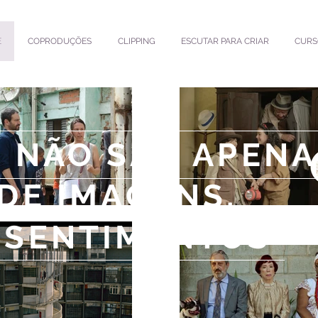
E
COPRODUÇÕES
CLIPPING
ESCUTAR PARA CRIAR
CURS
S NÃO SÃO APEN
 DE IMAGENS,
 SENTIMENTOS"