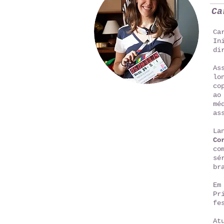
Ca
Ca
In
di
As
lo
co
a
mé
as
La
Co
co
sé
br
Em
Pr
fe
​A