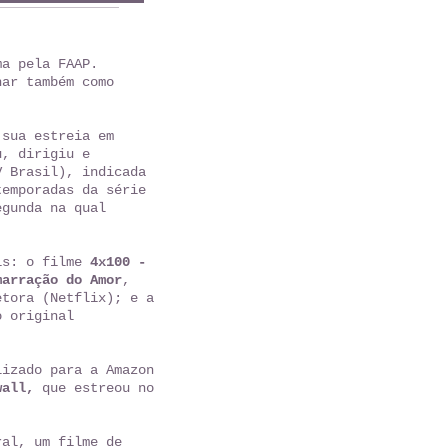
ma pela FAAP.
har também como
 sua estreia em
u, dirigiu e
 Brasil), indicada
temporadas da série
gunda na qual
ais: o filme
4x100 -
marração do Amor
,
etora (Netflix); e a
o original
lizado para a Amazon
wall,
que estreou no
ral, um filme de